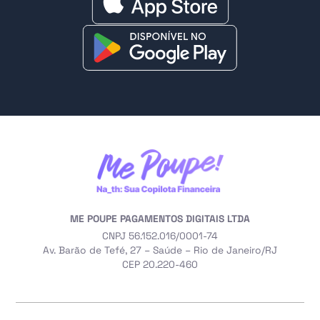
ME POUPE PAGAMENTOS DIGITAIS LTDA
CNPJ 56.152.016/0001-74
Av. Barão de Tefé, 27 – Saúde – Rio de Janeiro/RJ
CEP 20.220-460