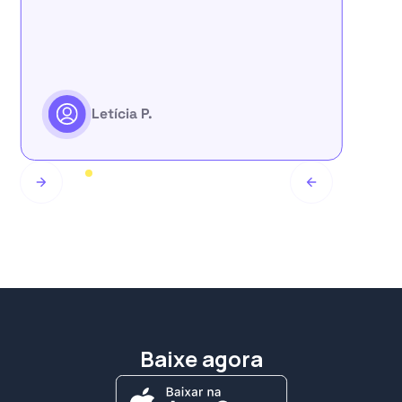
pr
um
Letícia P.
Slide 1 of 6.
Baixe agora